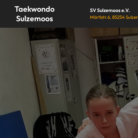
Skip
Taekwondo
SV Sulzemoos e.V.
to
Sulzemoos
Mörtlstr.6, 85254 Sulz
content