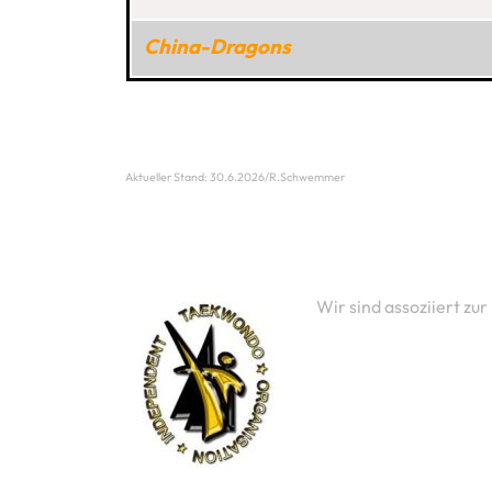
China-Dragons
Aktueller Stand: 30.6.2026/R.Schwemmer
Wir sind assoziiert zur