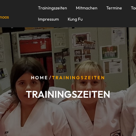
Trainingszeiten
Mitmachen
Termine
Ta
emoos
Impressum
Kung Fu
/
HOME
TRAININGSZEITEN
TRAININGSZEITEN