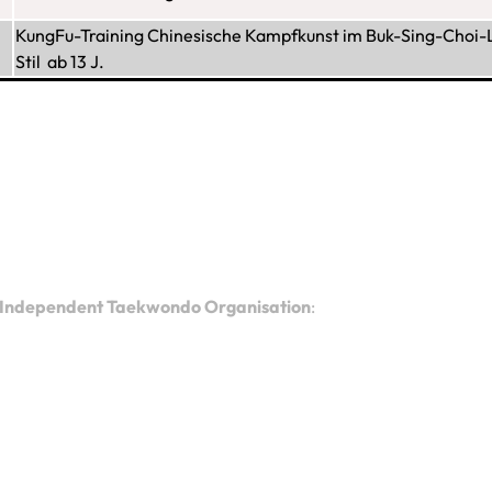
KungFu-Training
Chinesische Kampfkunst im Buk-Sing-Choi-L
Stil
ab 13 J.
Independent Taekwondo Organisation
: