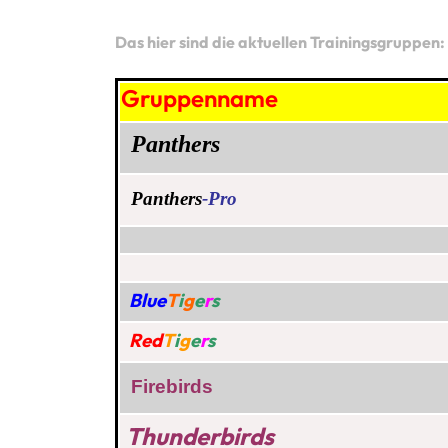
Das hier sind die aktuellen Trainingsgruppen:
Gruppenname
Panthers
Panthers
-Pro
Blue
T
i
g
e
r
s
Red
T
i
g
e
r
s
Firebirds
Thunderbirds