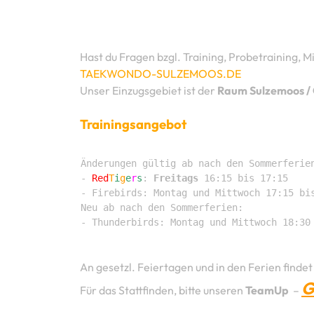
Hast du Fragen bzgl. Training, Probetraining, M
TAEKWONDO-SULZEMOOS.DE
Unser Einzugsgebiet ist der
Raum Sulzemoos /
Trainingsangebot
Änderungen gültig ab nach den Sommerferien
- 
Red
T
i
g
e
r
s
: 
Freitags
 16:15 bis 17:15

- Firebirds: Montag und Mittwoch 17:15 bis
Neu ab nach den Sommerferien:

- Thunderbirds: Montag und Mittwoch 18:30
An gesetzl. Feiertagen und in den Ferien findet 
G
Für das Stattfinden, bitte unseren
TeamUp
–