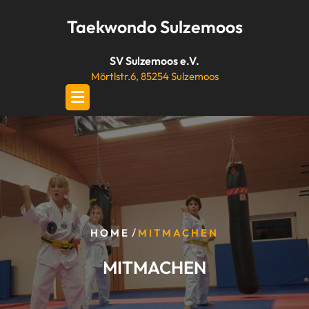
Skip
Taekwondo Sulzemoos
to
content
SV Sulzemoos e.V.
Mörtlstr.6, 85254 Sulzemoos
/
HOME
MITMACHEN
MITMACHEN