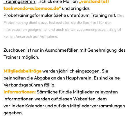
Trainingszeiten
) , schick eine Mail an
„vorstand (at)
taekwondo-sulzemoos.de“
und bring das
Probetrainingsformular (siehe unten) zum Training mit.
Das
Probetraining dient dazu, festzustellen ob die Sportart für den
Interessenten geeignet ist und auch ob wir zusammenpassen. Es gibt
keinen Anspruch auf Aufnahme.
Zuschauen ist nur in Ausnahmefällen mit Genehmigung des
Trainers möglich.
Mitgliedsbeiträge
werden jährlich eingezogen. Sie
beinhalten die Abgabe an den Hauptverein. Es sind keine
Verbandsgebühren fällig.
Informationen:
Sämtliche für die Mitglieder relevanten
Informationen werden auf diesen Webseiten, dem
verlinkten Kalender und auf den Mitgliederversammlungen
gegeben.